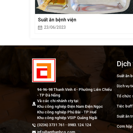
Suất ăn bệnh viện
23/06/2023
Dịch
Suất ăn b
Dịch vụ t
94-96-98 Thanh Vinh 4 - Phường Liên Chiểu
- TP Đà Nẵng
Tổ chức 
Và các chi nhánh cty tại:
Tiệc buf
Khu công nghiệp Điện Nam Điện Ngọc
Khu công nghiệp Phú Bài - TP Huế
Suất ăn 
Khu công nghiệp VSIP Quảng Ngãi
(0236) 3731 761 - 0983.124.124
Cơm hộp 
info@anthanhco.com