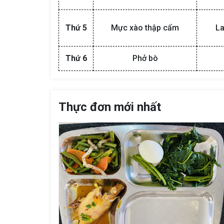
Thứ 5
Mực xào thập cẩm
L
Thứ 6
Phở bò
Thực đơn mới nhất