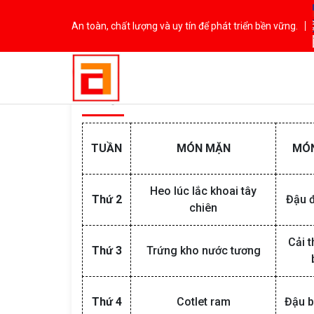
An toàn, chất lượng và uy tín để phát triển bền vững.
Tuần 2
TUẦN
MÓN MẶN
MÓ
Heo lúc lắc khoai tây
Thứ 2
Đậu 
chiên
Cải t
Thứ 3
Trứng kho nước tương
Thứ 4
Cotlet ram
Đậu b