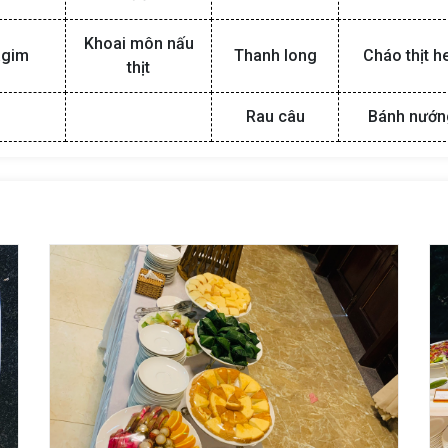
Khoai môn nấu
agim
Thanh long
Cháo thịt h
thịt
Rau câu
Bánh nướn