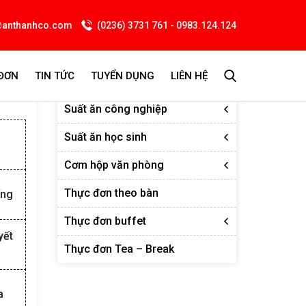
@anthanhco.com
(0236) 3731 761 - 0983.124.124
ĐƠN
TIN TỨC
TUYỂN DỤNG
LIÊN HỆ
Thực đơn
Suất ăn công nghiệp
Suất ăn học sinh
Cơm hộp văn phòng
Thực đơn theo bàn
ống
Thực đơn buffet
yết
Thực đơn Tea – Break
a