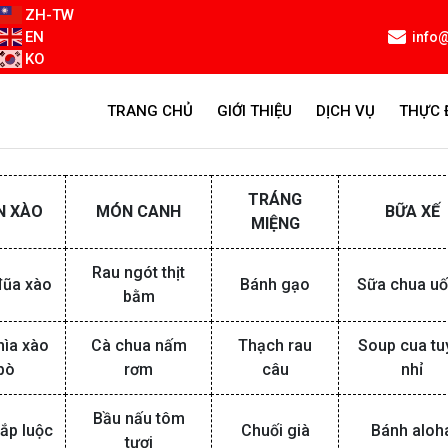
ZH-TW
EN
info
KO
TRANG CHỦ
GIỚI THIỆU
DỊCH VỤ
THỰC 
TRÁNG
N XÀO
MÓN CANH
BỮA XẾ
MIỆNG
Rau ngót thịt
đũa xào
Bánh gạo
Sữa chua u
bằm
hìa xào
Cà chua nấm
Thạch rau
Soup cua tu
bò
rơm
câu
nhỉ
Bầu nấu tôm
ắp luộc
Chuối già
Bánh aloh
tươi