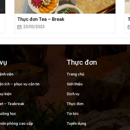
Thực đơn Tea – Break
T
25/05/2023
 vụ
Thực đơn
ệnh viện
Trang chủ
iện ích – phục vụ căn tin
Giới thiệu
sự kiện
Dịch vụ
fet – Teabreak
Thực đơn
trường học
Tin tức
văn phòng cao cấp
Tuyển dụng